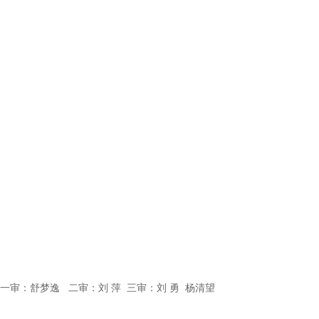
。
一审：舒梦逸 二审：刘 萍 三审：刘 勇 杨清望