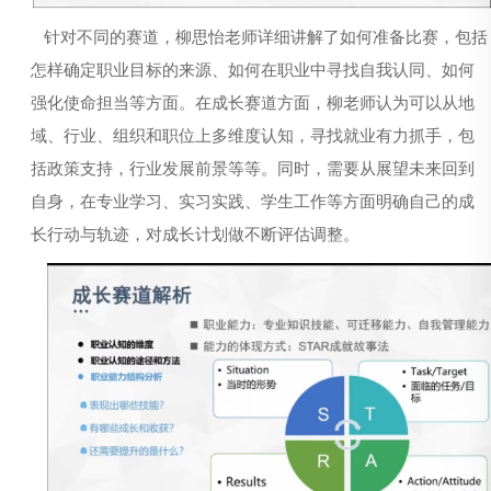
针对不同的赛道，柳思怡老师详细讲解
了
如何准备比赛，包括
怎样确定
职业目标的来源、
如何在职业中寻找
自我认同、
如何
强化
使命担当等方面。
在成长赛道方面，柳老师认为可以从地
域、行业、组织和职位上多维度认知，
寻找就业有力抓手，
包
括政策支持，行业发展前景等等。
同时，
需要从展望未来回到
自身
，在专业学习、实习实践、学生工作等方面
明确自己的成
长行动与轨迹，对
成长计划
做不断评估调整。