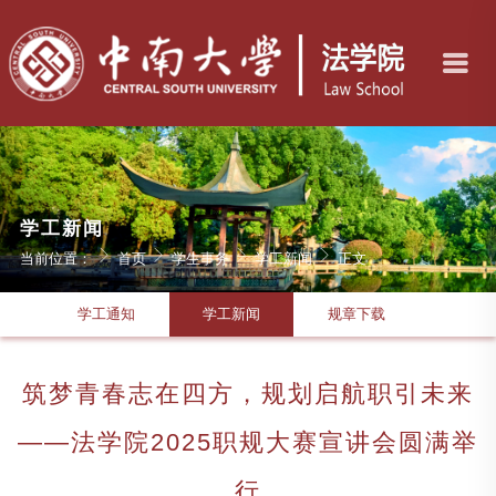
学工新闻
当前位置：
首页
学生事务
学工新闻
正文
学工通知
学工新闻
规章下载
筑梦青春志在四方，规划启航职引未来
——法学院2025职规大赛宣讲会圆满举
行