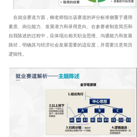
在就业赛道方面，柳老师指出该赛道
的评分标准侧重于通用
素质、岗位能力、发展潜力和录用意向。
在参赛者
制造简历
和
自我陈述的过程中，应体现出相关职业思维
、
沟通能力
和
发展
路径
，明确其与
经济社会发展需要的适应度，
并
需要
注意
简历
逻辑性。