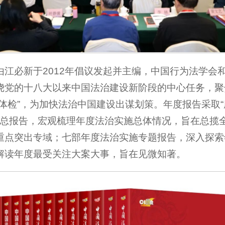
项目由江必新于2012年倡议发起并主编，中国行为法学
绕党的十八大以来中国法治建设新阶段的中心任务，聚
体检”，为加快法治中国建设出谋划策。年度报告采取“
构：总报告，宏观梳理年度法治实施总体情况，旨在总揽
重点突出专域；七部年度法治实施专题报告，深入探索
解读年度最受关注大案大事，旨在见微知著。