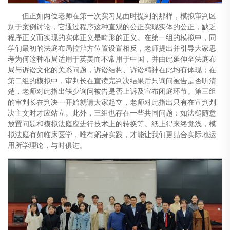
但正如两位老师在第一次实习见面时提到的那样，模拟审判区
别于案例讨论，它通过程序这种直观的公正实现实体的公正，缺乏
程序正义而实现的实体正义是畸形的正义。在第一组的模拟中，同
学们最初的法庭布局控辩方位置设置相反，老师提出并引导大家思
考为何这种布局适用于英美而不常用于中国，并由此延伸至法庭布
局与诉讼文化的关系问题，诉讼结构、诉讼精神在此均有体现；在
第二组的模拟中，审判长在宣读完判决结果后只询问被告是否听清
楚，老师对此指出缺少询问被告是否上诉及宣布闭庭环节。第三组
的审判长在判决一开始就请大家起立，老师对此指出只有在宣判判
决主文时才应站立。此外，三组也存在一些共同问题：如法槌随意
放置问题和模拟法庭应进行技术上的转换等。纸上得来终觉浅，模
拟法庭有如临床医学，唯有躬身实践，才能让我们更贴合实际地运
用所学理论，与时俱进。