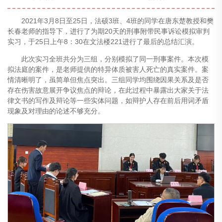
2021年3月8日至25日，法硕3班、4班的同学在唐东楚教授和樊
长春老师的指导下，进行了为期20天的刑事附带民事诉讼模拟审判
实习，于25日上午8：30在文法楼221进行了最后的总结汇演。
此次实习全班共分为三组，分别模拟了同一刑事案件。本次模
拟法庭的案件，是老师提供的特异体质被害人死亡的真实案件。案
情清晰明了，虽简单但焦点突出。三组同学均围绕因果关系及是否
存在伤害故意展开争议焦点的辩论，在此过程中暴露出大家关于法
律文书的写作及辩论等一些实体问题，如辩护人存在前后用词矛盾
现象及对理由的论述不够充分。