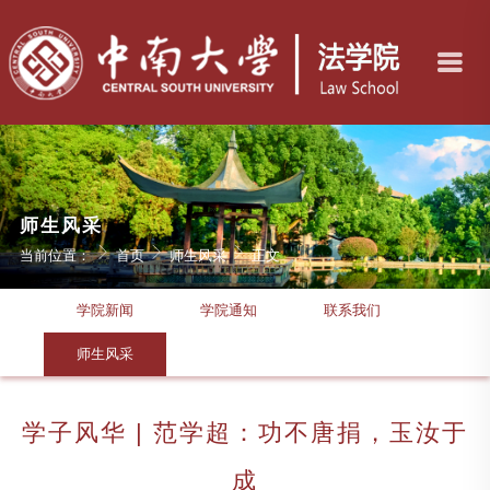
师生风采
当前位置：
首页
师生风采
正文
学院新闻
学院通知
联系我们
师生风采
学子风华 | 范学超：功不唐捐，玉汝于
成