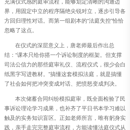
充满仪式感的庭审流程，能够划定清晰的沟通边
界，用固定中立的程序隔绝尖锐对立，逐步引导各
方回归理性对话。而第一组剧本的“法庭失控”恰恰
忽略了这点。
在仪式的深层意义上，唐老师最后作出总
结：“课本只给你搭一个诉讼制度的框架。但支撑
司法公信力的那些庭审礼仪、流程仪式，很少会白
纸黑字写进教材。”搞懂这套模拟法庭，就是搞懂
了社会如何把冲突变成对话、把愤怒变成判决。
本次储蓄合同纠纷模拟庭审，既全面检验了民
事诉讼理论学习成果，也补齐了平日书本学习难以
触及的实务知识盲区。正如老师所言，唯有躬身实
践，亲手走完完整庭审流程，方能读懂法庭仪式从