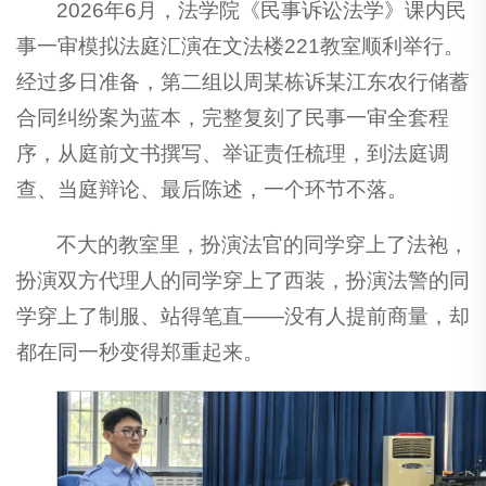
2026年6月，法学院《民事诉讼法学》课内民
事一审模拟法庭汇演在文法楼221教室顺利举行。
经过多日准备，第二组以周某栋诉某江东农行储蓄
合同纠纷案为蓝本，完整复刻了民事一审全套程
序，从庭前文书撰写、举证责任梳理，到法庭调
查、当庭辩论、最后陈述，一个环节不落。
不大的教室里，扮演法官的同学穿上了法袍，
扮演双方代理人的同学穿上了西装，扮演法警的同
学穿上了制服、站得笔直——没有人提前商量，却
都在同一秒变得郑重起来。